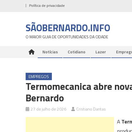
Skip
Política de privacidade
to
content
SÃOBERNARDO.INFO
O MAIOR GUIA DE OPORTUNIDADES DA CIDADE
Notícias
Cotidiano
Lazer
Empreg
EMPREGOS
Termomecanica abre nova
Bernardo
27 de julho de 2026
Cristiano Dantas
A
Ter
produç