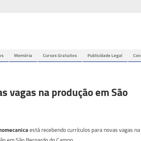
os
Memória
Cursos Gratuitos
Publicidade Legal
Con
s vagas na produção em São
momecanica
está recebendo currículos para novas vagas na
ão em São Bernardo do Campo.