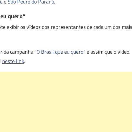
e
e
São Pedro do Paraná
.
 eu quero”
te exibir os vídeos dos representantes de cada um dos mai
r da campanha “
O Brasil que eu quero
” e assim que o vídeo
l
neste link
.