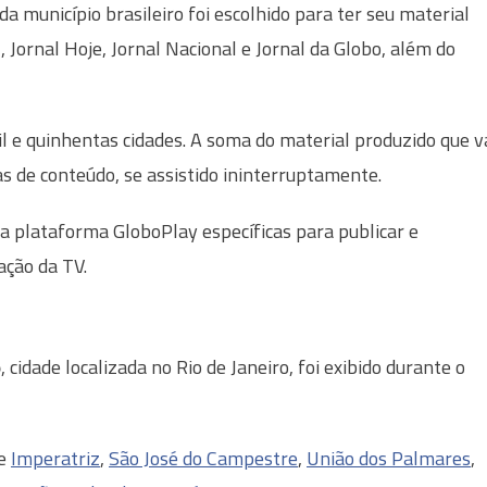
 município brasileiro foi escolhido para ter seu material
 Jornal Hoje, Jornal Nacional e Jornal da Globo, além do
l e quinhentas cidades. A soma do material produzido que v
as de conteúdo, se assistido ininterruptamente.
a plataforma GloboPlay específicas para publicar e
ação da TV.
o
, cidade localizada no Rio de Janeiro, foi exibido durante o
de
Imperatriz
,
São José do Campestre
,
União dos Palmares
,