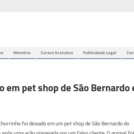
os
Memória
Cursos Gratuitos
Publicidade Legal
Con
o em pet shop de São Bernardo 
horrinho foi deixado em um pet shop de São Bernardo do
após uma ação planejada por um falso cliente. O animal foi