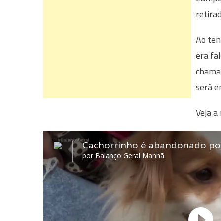
retira
Ao ten
era fa
chamad
será e
Veja a