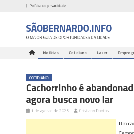
Skip
Política de privacidade
to
content
SÃOBERNARDO.INFO
O MAIOR GUIA DE OPORTUNIDADES DA CIDADE
Notícias
Cotidiano
Lazer
Empreg
COTIDIANO
Cachorrinho é abandonad
agora busca novo lar
1 de agosto de 2025
Cristiano Dantas
Um cac
Campo 