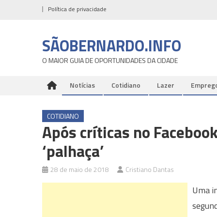
Skip
Política de privacidade
to
content
SÃOBERNARDO.INFO
O MAIOR GUIA DE OPORTUNIDADES DA CIDADE
Notícias
Cotidiano
Lazer
Empreg
COTIDIANO
Após críticas no Faceboo
‘palhaça’
28 de maio de 2018
Cristiano Dantas
Uma im
segund