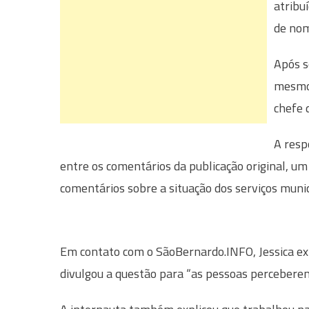
atribu
de nom
Após s
mesmo 
chefe 
A resp
entre os comentários da publicação original, u
comentários sobre a situação dos serviços munic
Em contato com o SãoBernardo.INFO, Jessica ex
divulgou a questão para “as pessoas perceberem