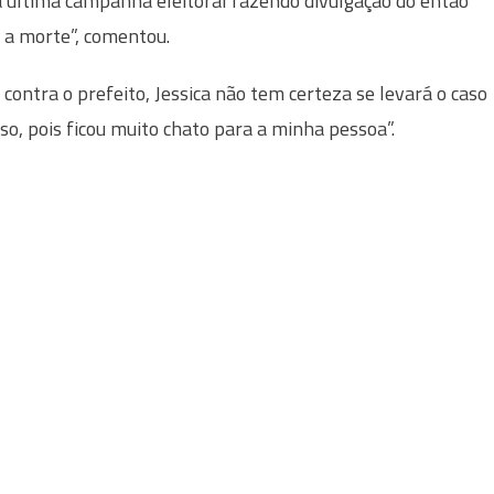
 última campanha eleitoral fazendo divulgação do então
 a morte”, comentou.
contra o prefeito, Jessica não tem certeza se levará o caso
so, pois ficou muito chato para a minha pessoa”.