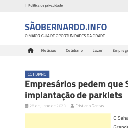
Skip
Política de privacidade
to
content
SÃOBERNARDO.INFO
O MAIOR GUIA DE OPORTUNIDADES DA CIDADE
Notícias
Cotidiano
Lazer
Empreg
COTIDIANO
Empresários pedem que S
implantação de parklets
28 de junho de 2023
Cristiano Dantas
O Seha
Grande