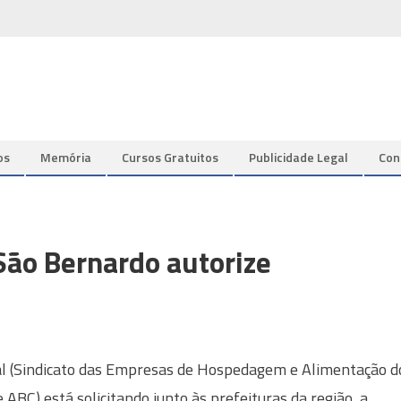
os
Memória
Cursos Gratuitos
Publicidade Legal
Con
ão Bernardo autorize
l (Sindicato das Empresas de Hospedagem e Alimentação d
 ABC) está solicitando junto às prefeituras da região, a