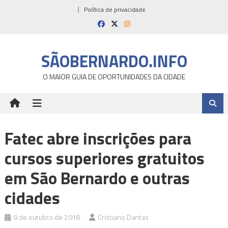
Skip
Política de privacidade
to
content
SÃOBERNARDO.INFO
O MAIOR GUIA DE OPORTUNIDADES DA CIDADE
Fatec abre inscrições para
cursos superiores gratuitos
em São Bernardo e outras
cidades
9 de outubro de 2018
Cristiano Dantas