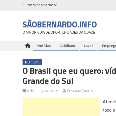
Skip
Política de privacidade
to
content
SÃOBERNARDO.INFO
O MAIOR GUIA DE OPORTUNIDADES DA CIDADE
Notícias
Cotidiano
Lazer
Empreg
NOTÍCIAS
O Brasil que eu quero: ví
Grande do Sul
6 de março de 2018
Cristiano Dantas
Atende
todo o