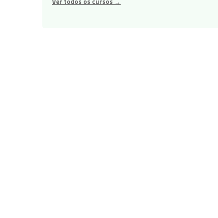
Ver todos os cursos →
Navegação
de
Post