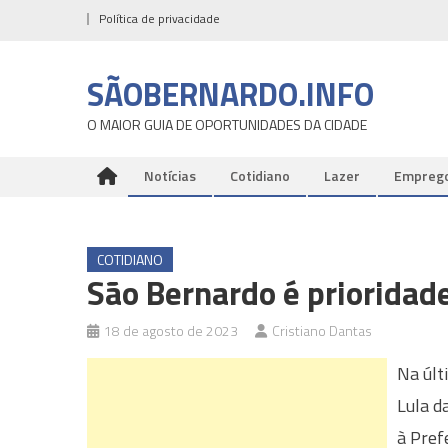
Skip
Política de privacidade
to
content
SÃOBERNARDO.INFO
O MAIOR GUIA DE OPORTUNIDADES DA CIDADE
Notícias
Cotidiano
Lazer
Empreg
COTIDIANO
São Bernardo é prioridade
18 de agosto de 2023
Cristiano Dantas
Na últ
Lula d
à Pref