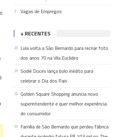
Vagas de Empregos
do
+ RECENTES
Lula volta a São Bernardo para recriar foto
a
dos anos 70 na Vila Euclides
Sodiê Doces lança bolo inédito para
9
celebrar o Dia dos Pais
Golden Square Shopping anuncia novo
m
superintendente e quer melhor experiência
do consumidor
Família de São Bernardo que perdeu fábrica
durante incêndio fatura R$ 103 mil no The