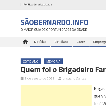
Skip
Política de privacidade
to
content
SÃOBERNARDO.INFO
O MAIOR GUIA DE OPORTUNIDADES DA CIDADE
Notícias
Cotidiano
Lazer
Empreg
COTIDIANO
MEMÓRIA
Quem foi o Brigadeiro Fa
8 de agosto de 2023
Cristiano Dantas
Brigad
que vi
José V