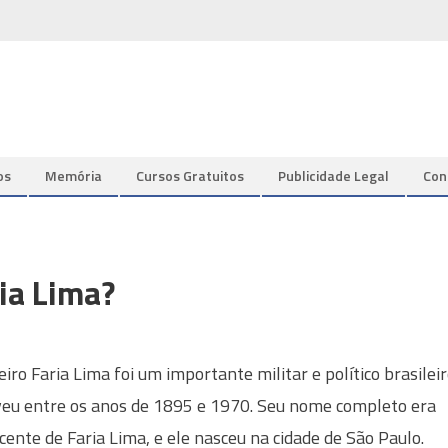
os
Memória
Cursos Gratuitos
Publicidade Legal
Con
ria Lima?
eiro Faria Lima foi um importante militar e político brasilei
veu entre os anos de 1895 e 1970. Seu nome completo era
icente de Faria Lima, e ele nasceu na cidade de São Paulo.