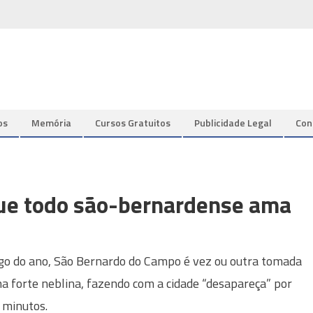
os
Memória
Cursos Gratuitos
Publicidade Legal
Con
que todo são-bernardense ama
go do ano, São Bernardo do Campo é vez ou outra tomada
a forte neblina, fazendo com a cidade “desapareça” por
 minutos.