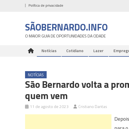
Skip
Política de privacidade
to
content
SÃOBERNARDO.INFO
O MAIOR GUIA DE OPORTUNIDADES DA CIDADE
Notícias
Cotidiano
Lazer
Empreg
NOTÍCIAS
São Bernardo volta a pro
quem vem
11 de agosto de 2023
Cristiano Dantas
Depois
para o