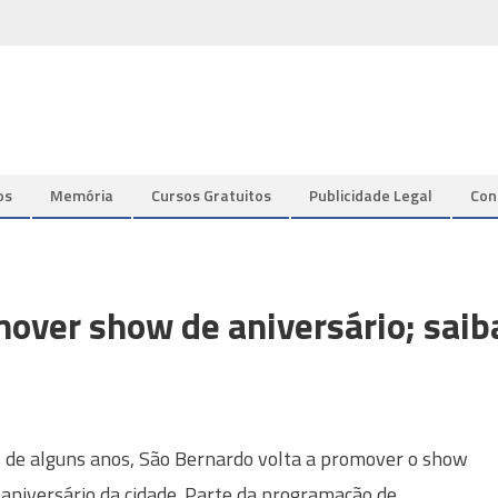
os
Memória
Cursos Gratuitos
Publicidade Legal
Con
mover show de aniversário; saib
 de alguns anos, São Bernardo volta a promover o show
 aniversário da cidade. Parte da programação de