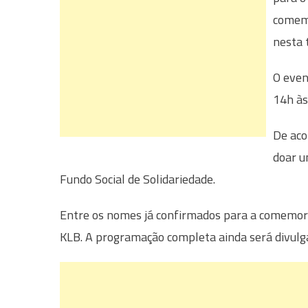
comemo
nesta t
O even
14h às
De aco
doar u
Fundo Social de Solidariedade.
Entre os nomes já confirmados para a comemora
KLB. A programação completa ainda será divulg