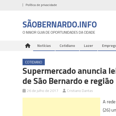
Skip
Política de privacidade
to
content
SÃOBERNARDO.INFO
O MAIOR GUIA DE OPORTUNIDADES DA CIDADE
Notícias
Cotidiano
Lazer
Empreg
COTIDIANO
Supermercado anuncia lei
de São Bernardo e região
26 de julho de 2017
Cristiano Dantas
A rede
(26) u