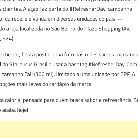
s clientes. A ação faz parte do #RefresherDay, campanha
al da rede, e é válida em diversas unidades do país —
ndo a loja localizada no São Bernardo Plaza Shopping (Av.
, 624).
articipar, basta postar uma foto nas redes sociais marcand
il do Starbucks Brasil e usar a hashtag #RefresherDay. Com
no tamanho Tall (300 ml), limitado a uma unidade por CPF. A
 opções mais leves do cardápio da marca.
 caloria, pensada para quem busca sabor e refrescância. S
o acaba hoje!