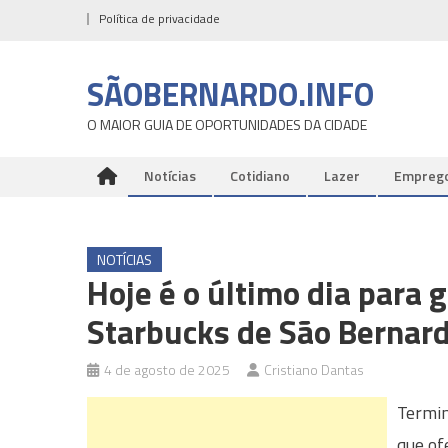
Skip
Política de privacidade
to
content
SÃOBERNARDO.INFO
O MAIOR GUIA DE OPORTUNIDADES DA CIDADE
Notícias
Cotidiano
Lazer
Empreg
NOTÍCIAS
Hoje é o último dia para g
Starbucks de São Bernar
4 de agosto de 2025
Cristiano Dantas
Termin
que of