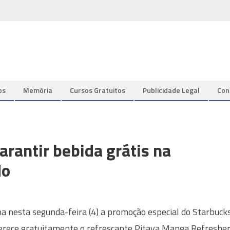
os
Memória
Cursos Gratuitos
Publicidade Legal
Con
arantir bebida grátis na
do
a nesta segunda-feira (4) a promoção especial do Starbuck
erece gratuitamente o refrescante Pitaya Manga Refreshe