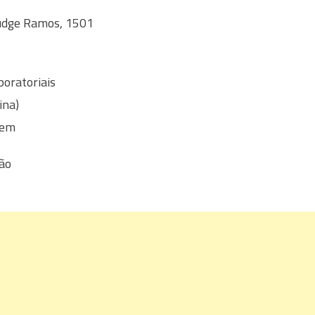
Rudge Ramos, 1501
boratoriais
ina)
gem
ção