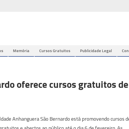
os
Memória
Cursos Gratuitos
Publicidade Legal
Con
do oferece cursos gratuitos de
ldade Anhanguera São Bernardo está promovendo cursos d
gratuitos e abertos ao público até o dia 6 de fevereiro. As