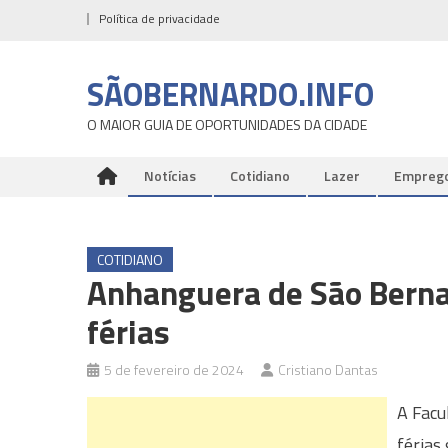
Skip
Política de privacidade
to
content
SÃOBERNARDO.INFO
O MAIOR GUIA DE OPORTUNIDADES DA CIDADE
Notícias
Cotidiano
Lazer
Empreg
COTIDIANO
Anhanguera de São Bernar
férias
5 de fevereiro de 2024
Cristiano Dantas
A Facu
férias 