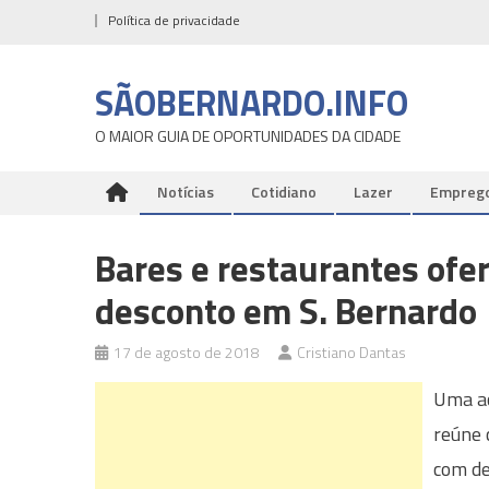
Skip
Política de privacidade
to
content
SÃOBERNARDO.INFO
O MAIOR GUIA DE OPORTUNIDADES DA CIDADE
Notícias
Cotidiano
Lazer
Empreg
Bares e restaurantes of
desconto em S. Bernardo
17 de agosto de 2018
Cristiano Dantas
Uma aç
reúne 
com de