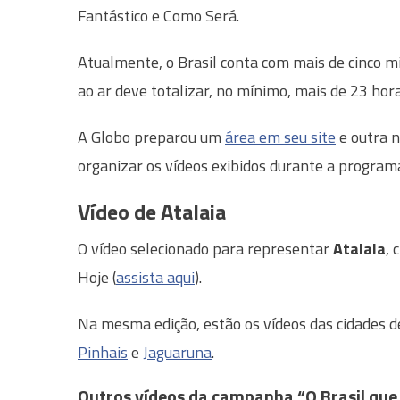
Fantástico e Como Será.
Atualmente, o Brasil conta com mais de cinco mi
ao ar deve totalizar, no mínimo, mais de 23 hor
A Globo preparou um
área em seu site
e outra n
organizar os vídeos exibidos durante a program
Vídeo de Atalaia
O vídeo selecionado para representar
Atalaia
, 
Hoje (
assista aqui
).
Na mesma edição, estão os vídeos das cidades 
Pinhais
e
Jaguaruna
.
Outros vídeos da campanha “O Brasil que