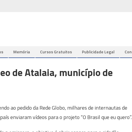
os
Memória
Cursos Gratuitos
Publicidade Legal
Con
deo de Atalaia, município de
ndo ao pedido da Rede Globo, milhares de internautas de
 país enviaram vídeos para o projeto “O Brasil que eu quero”.