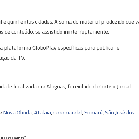
l e quinhentas cidades. A soma do material produzido que v
as de conteúdo, se assistido ininterruptamente.
a plataforma GloboPlay específicas para publicar e
ação da TV.
cidade localizada em Alagoas, foi exibido durante o Jornal
de
Nova Olinda
,
Atalaia
,
Coromandel
,
Sumaré
,
São José dos
 eu quero”