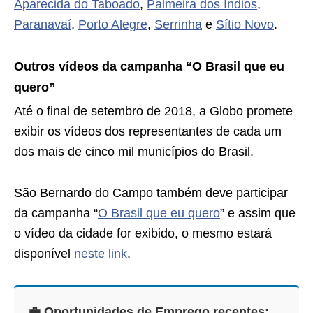
Aparecida do Taboado
,
Palmeira dos Índios
,
Paranavaí
,
Porto Alegre
,
Serrinha
e
Sítio Novo
.
Outros vídeos da campanha “O Brasil que eu
quero”
Até o final de setembro de 2018, a Globo promete
exibir os vídeos dos representantes de cada um
dos mais de cinco mil municípios do Brasil.
São Bernardo do Campo também deve participar
da campanha “
O Brasil que eu quero
” e assim que
o vídeo da cidade for exibido, o mesmo estará
disponível
neste link
.
💼 Oportunidades de Emprego recentes: