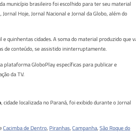
 município brasileiro foi escolhido para ter seu material
 Jornal Hoje, Jornal Nacional e Jornal da Globo, além do
l e quinhentas cidades. A soma do material produzido que v
as de conteúdo, se assistido ininterruptamente.
a plataforma GloboPlay específicas para publicar e
ação da TV.
o
, cidade localizada no Paraná, foi exibido durante o Jornal
de
Cacimba de Dentro
,
Piranhas
,
Campanha
,
São Roque do