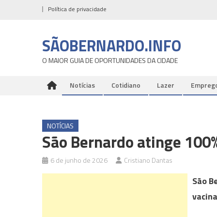
Skip
Política de privacidade
to
content
SÃOBERNARDO.INFO
O MAIOR GUIA DE OPORTUNIDADES DA CIDADE
Notícias
Cotidiano
Lazer
Empreg
NOTÍCIAS
São Bernardo atinge 100%
6 de junho de 2026
Cristiano Dantas
São B
vacin