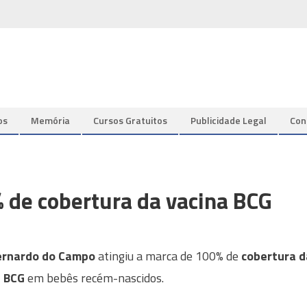
os
Memória
Cursos Gratuitos
Publicidade Legal
Con
 de cobertura da vacina BCG
ernardo do Campo
atingiu a marca de 100% de
cobertura d
a BCG
em bebês recém-nascidos.