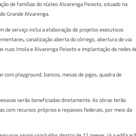
ação de famílias do núcleo Alvarenga Peixoto, situado na
 do Grande Alvarenga.
m de serviço inclui a elaboração de projetos executivos
mentares, canalização aberta do córrego, abertura de via
as ruas Imola e Alvarenga Peixoto e implantação de redes d
ear com playground, bancos, mesas de jogos, quadra de
essoas serão beneficiadas diretamente. As obras terão
as com recursos próprios e repasses federais, por meio da
serviços sejam concluídos dentro de 12 meses. Já a edificaç