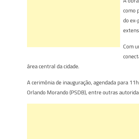
A obra
como p
do ex-
extens
Com um
conect
área central da cidade.
A cerimônia de inauguração, agendada para 11h3
Orlando Morando (PSDB), entre outras autorida