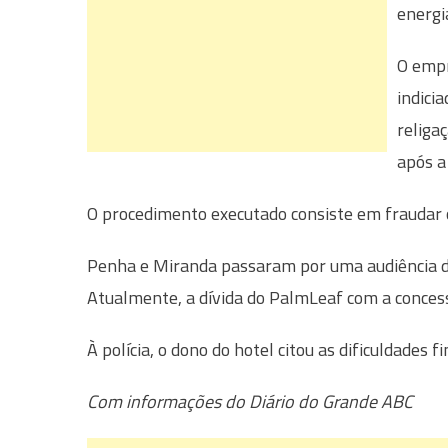
energia
O empr
indici
religa
após a
O procedimento executado consiste em fraudar o
Penha e Miranda passaram por uma audiência de
Atualmente, a dívida do PalmLeaf com a concess
À polícia, o dono do hotel citou as dificuldades 
Com informações do Diário do Grande ABC