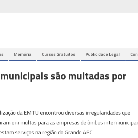
os
Memória
Cursos Gratuitos
Publicidade Legal
Con
rmunicipais são multadas por
alização da EMTU encontrou diversas irregularidades que
aram em multas para as empresas de ônibus intermunicipai
estam serviços na região do Grande ABC.