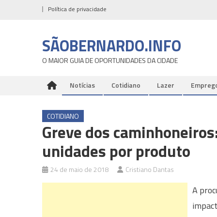
Skip
Política de privacidade
to
content
SÃOBERNARDO.INFO
O MAIOR GUIA DE OPORTUNIDADES DA CIDADE
Notícias
Cotidiano
Lazer
Empreg
COTIDIANO
Greve dos caminhoneiros:
unidades por produto
24 de maio de 2018
Cristiano Dantas
A proc
impact