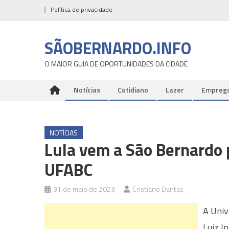
Skip
Política de privacidade
to
content
SÃOBERNARDO.INFO
O MAIOR GUIA DE OPORTUNIDADES DA CIDADE
Notícias
Cotidiano
Lazer
Empreg
NOTÍCIAS
Lula vem a São Bernardo 
UFABC
31 de maio de 2023
Cristiano Dantas
A Univ
Luiz I