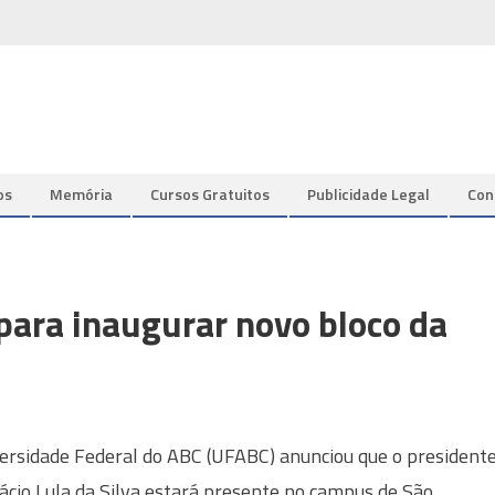
os
Memória
Cursos Gratuitos
Publicidade Legal
Con
para inaugurar novo bloco da
ersidade Federal do ABC (UFABC) anunciou que o president
nácio Lula da Silva estará presente no campus de São