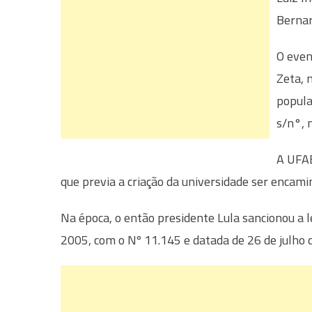
Bernar
O even
Zeta, 
popula
s/n°, 
A UFAB
que previa a criação da universidade ser encam
Na época, o então presidente Lula sancionou a le
2005, com o Nº 11.145 e datada de 26 de julho 