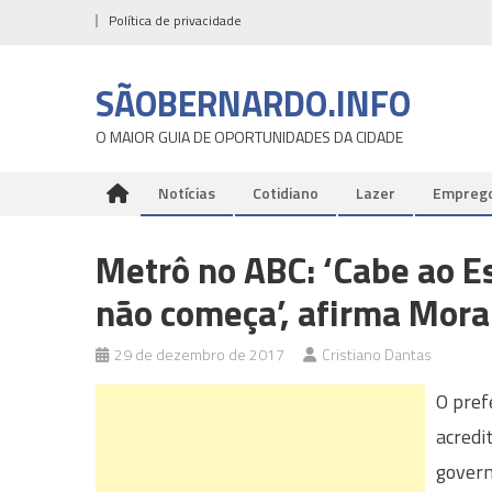
Skip
Política de privacidade
to
content
SÃOBERNARDO.INFO
O MAIOR GUIA DE OPORTUNIDADES DA CIDADE
Notícias
Cotidiano
Lazer
Empreg
Metrô no ABC: ‘Cabe ao E
não começa’, afirma Mor
29 de dezembro de 2017
Cristiano Dantas
O pref
acredi
govern