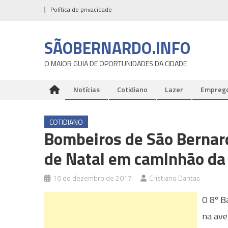
Skip
Política de privacidade
to
content
SÃOBERNARDO.INFO
O MAIOR GUIA DE OPORTUNIDADES DA CIDADE
Notícias
Cotidiano
Lazer
Empreg
COTIDIANO
Bombeiros de São Bernar
de Natal em caminhão da
16 de dezembro de 2017
Cristiano Dantas
O 8º B
na ave