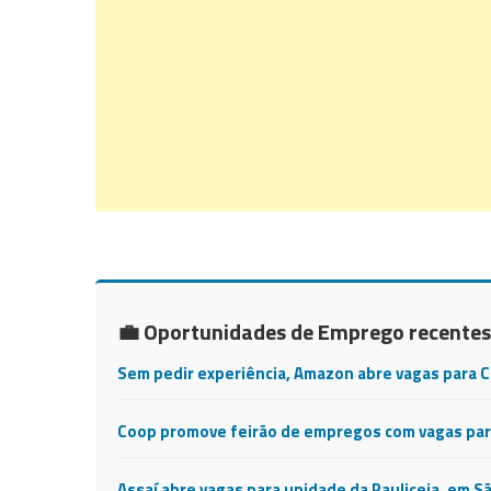
💼 Oportunidades de Emprego recentes
Sem pedir experiência, Amazon abre vagas para 
Coop promove feirão de empregos com vagas para
Assaí abre vagas para unidade da Pauliceia, em S