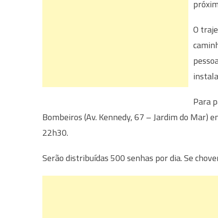
próxim
O traj
caminh
pessoa
instal
Para p
Bombeiros (Av. Kennedy, 67 – Jardim do Mar) e
22h30.
Serão distribuídas 500 senhas por dia. Se chover