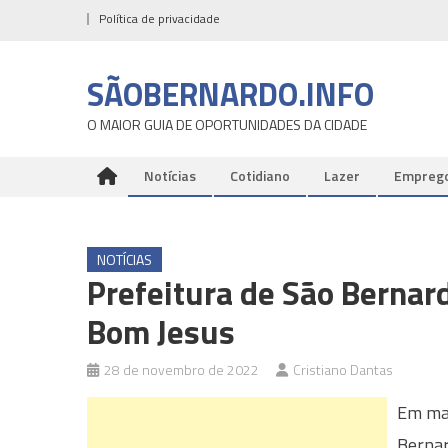
Skip
Política de privacidade
to
content
SÃOBERNARDO.INFO
O MAIOR GUIA DE OPORTUNIDADES DA CIDADE
Notícias
Cotidiano
Lazer
Empreg
NOTÍCIAS
Prefeitura de São Bernard
Bom Jesus
28 de novembro de 2022
Cristiano Dantas
Em mai
Bernar