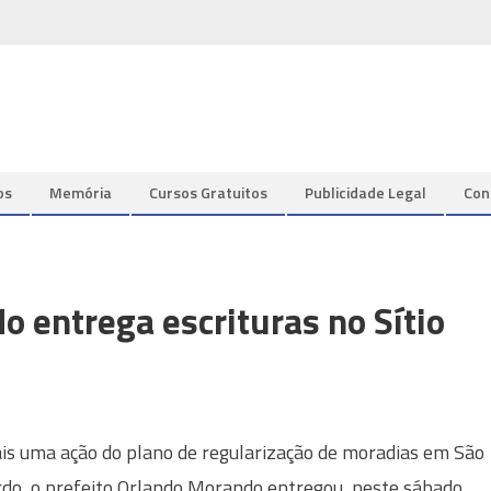
os
Memória
Cursos Gratuitos
Publicidade Legal
Con
o entrega escrituras no Sítio
s uma ação do plano de regularização de moradias em São
do, o prefeito Orlando Morando entregou, neste sábado