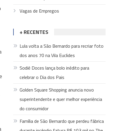
o
Vagas de Empregos
+ RECENTES
Lula volta a São Bernardo para recriar foto
a
dos anos 70 na Vila Euclides
Sodiê Doces lança bolo inédito para
e
celebrar o Dia dos Pais
Golden Square Shopping anuncia novo
o
superintendente e quer melhor experiência
do consumidor
Família de São Bernardo que perdeu fábrica
a
durante incêndio fatura R$ 103 mil no The