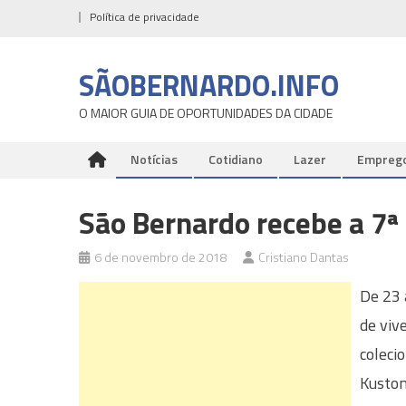
Skip
Política de privacidade
to
content
SÃOBERNARDO.INFO
O MAIOR GUIA DE OPORTUNIDADES DA CIDADE
Notícias
Cotidiano
Lazer
Empreg
São Bernardo recebe a 7ª 
6 de novembro de 2018
Cristiano Dantas
De 23 
de viv
coleci
Kustom