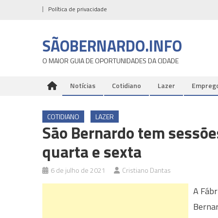
Skip
Política de privacidade
to
content
SÃOBERNARDO.INFO
O MAIOR GUIA DE OPORTUNIDADES DA CIDADE
Notícias
Cotidiano
Lazer
Empreg
COTIDIANO
LAZER
São Bernardo tem sessões
quarta e sexta
6 de julho de 2021
Cristiano Dantas
A Fábr
Bernar