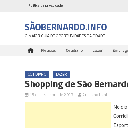
Skip
Política de privacidade
to
content
SÃOBERNARDO.INFO
O MAIOR GUIA DE OPORTUNIDADES DA CIDADE
Notícias
Cotidiano
Lazer
Empreg
COTIDIANO
LAZER
Shopping de São Bernardo
15 de setembro de 2023
Cristiano Dantas
No dia
Corrid
Esport