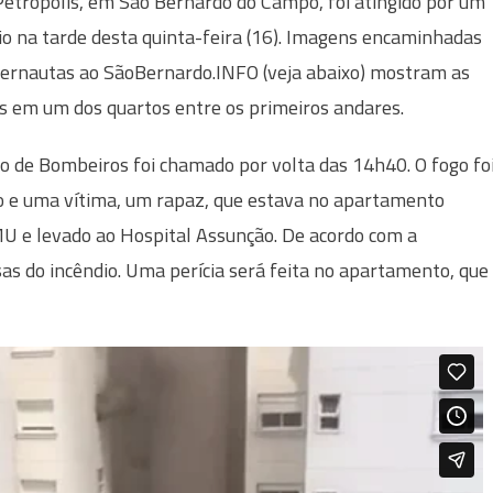
etrópolis, em São Bernardo do Campo, foi atingido por um
io na tarde desta quinta-feira (16). Imagens encaminhadas
ternautas ao SãoBernardo.INFO (veja abaixo) mostram as
 em um dos quartos entre os primeiros andares.
o de Bombeiros foi chamado por volta das 14h40. O fogo fo
o e uma vítima, um rapaz, que estava no apartamento
MU e levado ao Hospital Assunção. De acordo com a
sas do incêndio. Uma perícia será feita no apartamento, que