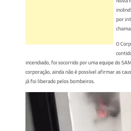
Nova P
incênd
por in
chamas
O Corp
contid
incendiado, foi socorrido por uma equipe do SA
corporação, ainda não é possível afirmar as cau
já foi liberado pelos bombeiros.