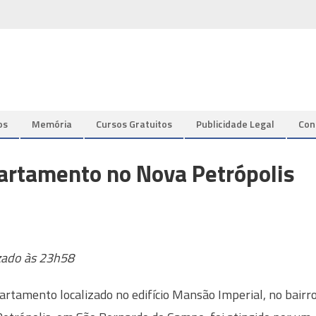
os
Memória
Cursos Gratuitos
Publicidade Legal
Con
partamento no Nova Petrópolis
zado às 23h58
rtamento localizado no edifício Mansão Imperial, no bairr