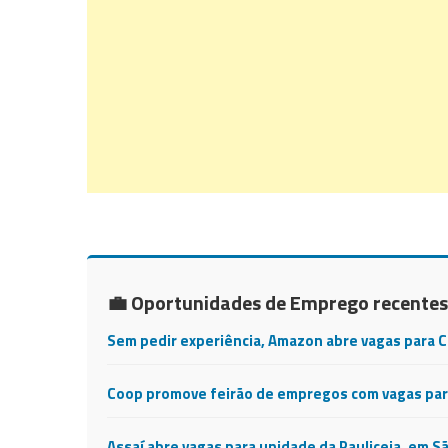
💼 Oportunidades de Emprego recentes
Sem pedir experiência, Amazon abre vagas para 
Coop promove feirão de empregos com vagas para
Assaí abre vagas para unidade da Pauliceia, em S