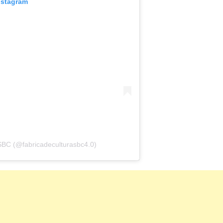
nstagram
 SBC (@fabricadeculturasbc4.0)