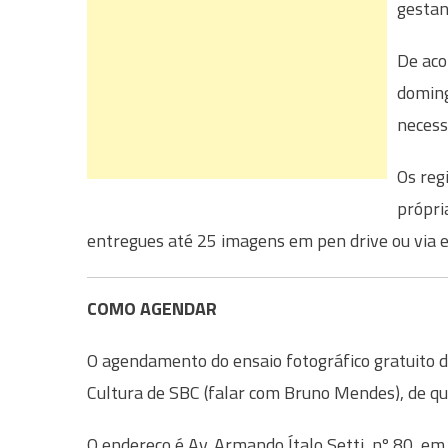
gestan
De aco
doming
necess
Os reg
própri
entregues até 25 imagens em pen drive ou via e
COMO AGENDAR
O agendamento do ensaio fotográfico gratuito d
Cultura de SBC (falar com Bruno Mendes), de qu
O endereço é Av. Armando Ítalo Setti, nº 80, em