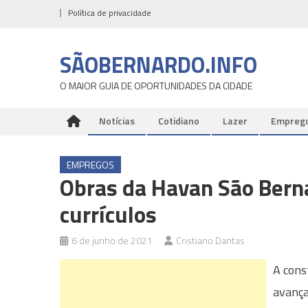
Skip
Política de privacidade
to
content
SÃOBERNARDO.INFO
O MAIOR GUIA DE OPORTUNIDADES DA CIDADE
Notícias
Cotidiano
Lazer
Empreg
EMPREGOS
Obras da Havan São Berna
currículos
6 de junho de 2021
Cristiano Dantas
A cons
avança