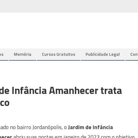
os
Memória
Cursos Gratuitos
Publicidade Legal
Con
de Infância Amanhecer trata
ico
zado no bairro Jordanópolis, o
Jardim de Infância
ecer
abriu suas portas em janeiro de 2023 com o objetivo