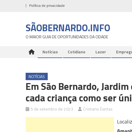
Skip
Política de privacidade
to
content
SÃOBERNARDO.INFO
O MAIOR GUIA DE OPORTUNIDADES DA CIDADE
Notícias
Cotidiano
Lazer
Empreg
NOTÍCIAS
Em São Bernardo, Jardim 
cada criança como ser ún
5 de setembro de 2023
Cristiano Dantas
Locali
Amanh