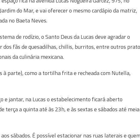
 espaço fica na avenida Lucas Nogueira Garcez, 975, no
 Jardim do Mar, e vai oferecer o mesmo cardápio da matriz,
zada no Baeta Neves.
stema de rodízio, o Santo Deus da Lucas deve agradar o
 dos fãs de quesadilhas, chillis, burritos, entre outros prat
onais da culinária mexicana.
 parte), como a tortilha frita e recheada com Nutella,
 e jantar, na Lucas o estabelecimento ficará aberto
de terça a quinta até às 23h, e às sextas e sábados até meia
 aos sábados. É possível estacionar nas ruas laterais e que