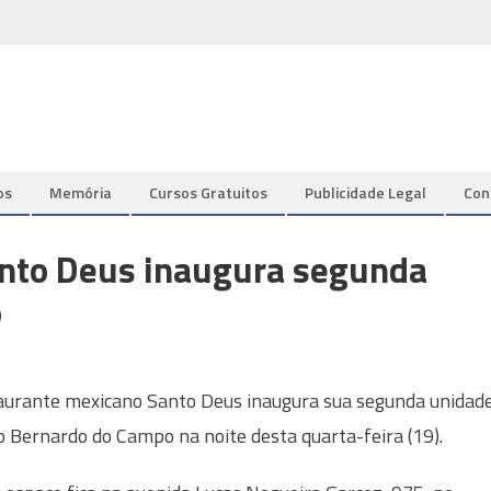
os
Memória
Cursos Gratuitos
Publicidade Legal
Con
anto Deus inaugura segunda
o
aurante mexicano Santo Deus inaugura sua segunda unidad
 Bernardo do Campo na noite desta quarta-feira (19).